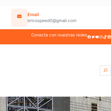
Email
bricospeed0@gmail.com
Conecta con nuestras redes
Facebook
Twitter
YouTube
Instagram
TikTok
LinkedIn
S
e
a
r
c
h