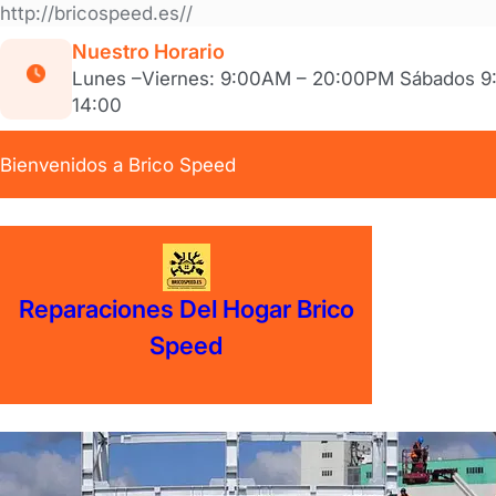
Saltar
http://bricospeed.es//
al
Nuestro Horario
contenido
Lunes –Viernes: 9:00AM – 20:00PM Sábados 
14:00
Bienvenidos a Brico Speed
Reparaciones Del Hogar Brico
Speed